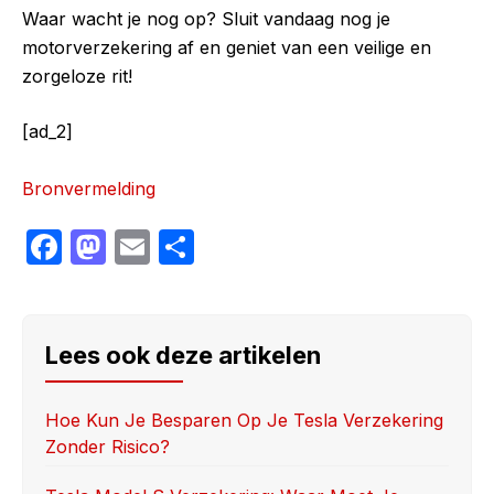
Waar wacht je nog op? Sluit vandaag nog je
motorverzekering af en geniet van een veilige en
zorgeloze rit!
[ad_2]
Bronvermelding
F
M
E
S
a
a
m
h
c
st
ail
ar
e
o
e
Lees ook deze artikelen
b
d
o
o
Hoe Kun Je Besparen Op Je Tesla Verzekering
Zonder Risico?
o
n
k