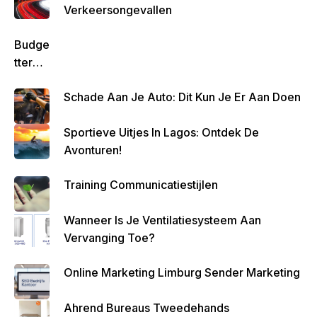
Verkeersongevallen
Budge
Tteren
Is
Schade Aan Je Auto: Dit Kun Je Er Aan Doen
Belan
Grijk
Sportieve Uitjes In Lagos: Ontdek De
Om
Avonturen!
Zo
Altijd
Training Communicatiestijlen
Geld
Over
Wanneer Is Je Ventilatiesysteem Aan
Te
Vervanging Toe?
Houde
N
Online Marketing Limburg Sender Marketing
Ahrend Bureaus Tweedehands