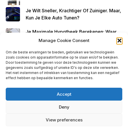
Je Wilt Sneller, Krachtiger Of Zuiniger. Maar,
Kun Je Elke Auto Tunen?
Je Maximale Hypotheek Berekenen: Waar
Begin Je?
Manage Cookie Consent
Om de beste ervaringen te bieden, gebruiken we technologieën
zoals cookies om apparaatinformatie op te slaan en/of te bekijken.
Door toestemming te geven voor deze technologieën kunnen we
gegevens zoals surfgedrag of unieke ID's op deze site verwerken.
Ads - Before Footer
Het niet instemmen of intrekken van toestemming kan een negatief
effect hebben op bepaalde kenmerken en functies.
Accept
Deny
info@taxibuter.nl | © 2026 taxibuter.nl
View preferences
Privacy Policy
|
Contact