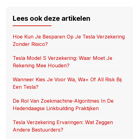
c
st
ail
ar
e
o
e
Lees ook deze artikelen
b
d
o
o
Hoe Kun Je Besparen Op Je Tesla Verzekering
Zonder Risico?
o
n
k
Tesla Model S Verzekering: Waar Moet Je
Rekening Mee Houden?
Wanneer Kies Je Voor Wa, Wa+ Of All Risk Bij
Een Tesla?
De Rol Van Zoekmachine-Algoritmes In De
Hedendaagse Linkbuilding Praktijken
Tesla Verzekering Ervaringen: Wat Zeggen
Andere Bestuurders?