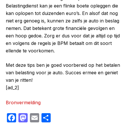
Belastingdienst kan je een flinke boete opleggen die
kan oplopen tot duizenden euro’s. En alsof dat nog
niet erg genoeg is, kunnen ze zelfs je auto in beslag
nemen. Dat betekent grote financiële gevolgen en
een hoop gedoe. Zorg er dus voor dat je altijd op tijd
en volgens de regels je BPM betaalt om dit soort
ellende te voorkomen.
Met deze tips ben je goed voorbereid op het betalen
van belasting voor je auto. Succes ermee en geniet
van je ritten!
[ad_2]
Bronvermelding
F
M
E
S
a
a
m
h