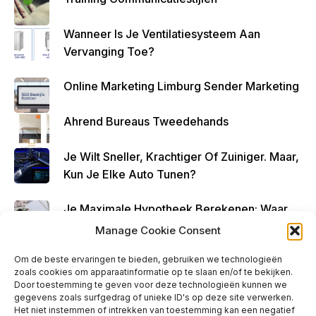
Geld
Over
Wanneer Is Je Ventilatiesysteem Aan
Te
Vervanging Toe?
Houde
N
Online Marketing Limburg Sender Marketing
Ahrend Bureaus Tweedehands
Je Wilt Sneller, Krachtiger Of Zuiniger. Maar,
Kun Je Elke Auto Tunen?
Je Maximale Hypotheek Berekenen: Waar
Begin Je?
Manage Cookie Consent
Om de beste ervaringen te bieden, gebruiken we technologieën
zoals cookies om apparaatinformatie op te slaan en/of te bekijken.
Door toestemming te geven voor deze technologieën kunnen we
gegevens zoals surfgedrag of unieke ID's op deze site verwerken.
Ads - Before Footer
Het niet instemmen of intrekken van toestemming kan een negatief