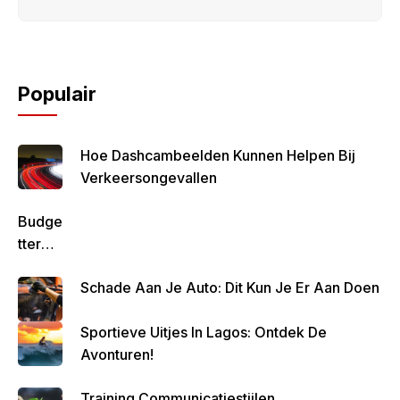
Populair
Hoe Dashcambeelden Kunnen Helpen Bij
Verkeersongevallen
Budge
Tteren
Is
Schade Aan Je Auto: Dit Kun Je Er Aan Doen
Belan
Grijk
Sportieve Uitjes In Lagos: Ontdek De
Om
Avonturen!
Zo
Altijd
Training Communicatiestijlen