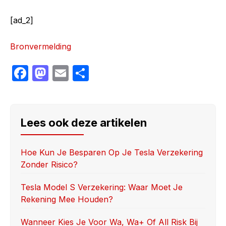
[ad_2]
Bronvermelding
F
M
E
S
a
a
m
h
c
st
ail
ar
e
o
e
Lees ook deze artikelen
b
d
o
o
Hoe Kun Je Besparen Op Je Tesla Verzekering
Zonder Risico?
o
n
k
Tesla Model S Verzekering: Waar Moet Je
Rekening Mee Houden?
Wanneer Kies Je Voor Wa, Wa+ Of All Risk Bij