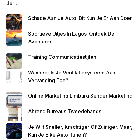
Tteren
Is
Schade Aan Je Auto: Dit Kun Je Er Aan Doen
Belan
Grijk
Sportieve Uitjes In Lagos: Ontdek De
Om
Avonturen!
Zo
Altijd
Training Communicatiestijlen
Geld
Over
Wanneer Is Je Ventilatiesysteem Aan
Te
Vervanging Toe?
Houde
N
Online Marketing Limburg Sender Marketing
Ahrend Bureaus Tweedehands
Je Wilt Sneller, Krachtiger Of Zuiniger. Maar,
Kun Je Elke Auto Tunen?