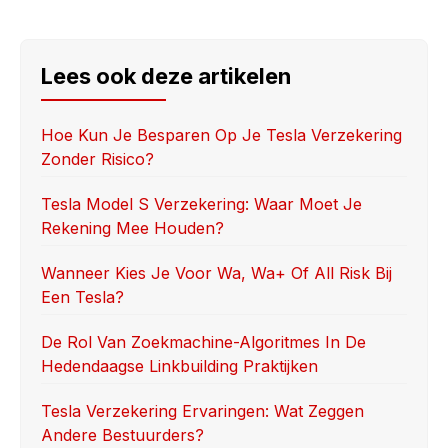
a
a
m
h
c
st
ail
ar
e
o
e
Lees ook deze artikelen
b
d
o
o
Hoe Kun Je Besparen Op Je Tesla Verzekering
Zonder Risico?
o
n
k
Tesla Model S Verzekering: Waar Moet Je
Rekening Mee Houden?
Wanneer Kies Je Voor Wa, Wa+ Of All Risk Bij
Een Tesla?
De Rol Van Zoekmachine-Algoritmes In De
Hedendaagse Linkbuilding Praktijken
Tesla Verzekering Ervaringen: Wat Zeggen
Andere Bestuurders?