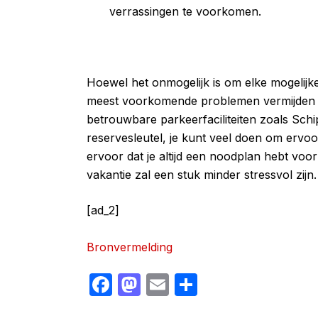
verrassingen te voorkomen.
Hoewel het onmogelijk is om elke mogelijk
meest voorkomende problemen vermijden do
betrouwbare parkeerfaciliteiten zoals Sch
reservesleutel, je kunt veel doen om ervoo
ervoor dat je altijd een noodplan hebt voor
vakantie zal een stuk minder stressvol zijn.
[ad_2]
Bronvermelding
F
M
E
S
a
a
m
h