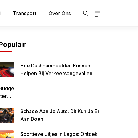
i
Transport
Over Ons
Populair
Hoe Dashcambeelden Kunnen
Helpen Bij Verkeersongevallen
Budge
Tteren
Is
Schade Aan Je Auto: Dit Kun Je Er
Belan
Aan Doen
Grijk
Om
Sportieve Uitjes In Lagos: Ontdek
Zo