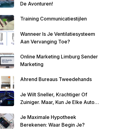
De Avonturen!
Altijd
Geld
Training Communicatiestijlen
Over
Te
Wanneer Is Je Ventilatiesysteem
Houde
Aan Vervanging Toe?
N
Online Marketing Limburg Sender
Marketing
Ahrend Bureaus Tweedehands
Je Wilt Sneller, Krachtiger Of
Zuiniger. Maar, Kun Je Elke Auto
Tunen?
Je Maximale Hypotheek
Berekenen: Waar Begin Je?