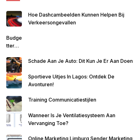
Hoe Dashcambeelden Kunnen Helpen Bij
Verkeersongevallen
Budge
Tteren
Is
Schade Aan Je Auto: Dit Kun Je Er Aan Doen
Belan
Grijk
Sportieve Uitjes In Lagos: Ontdek De
Om
Avonturen!
Zo
Altijd
Training Communicatiestijlen
Geld
Over
Wanneer Is Je Ventilatiesysteem Aan
Te
Vervanging Toe?
Houde
N
Online Marketing Limburg Sender Marketing