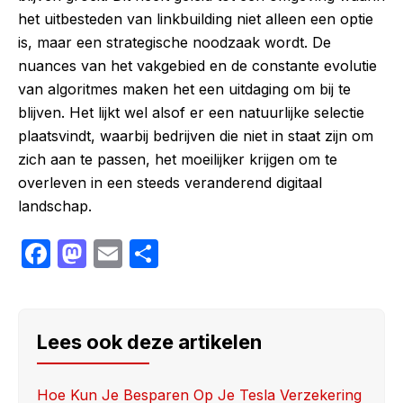
het uitbesteden van linkbuilding niet alleen een optie
is, maar een strategische noodzaak wordt. De
nuances van het vakgebied en de constante evolutie
van algoritmes maken het een uitdaging om bij te
blijven. Het lijkt wel alsof er een natuurlijke selectie
plaatsvindt, waarbij bedrijven die niet in staat zijn om
zich aan te passen, het moeilijker krijgen om te
overleven in een steeds veranderend digitaal
landschap.
F
M
E
S
a
a
m
h
c
st
ail
ar
e
o
e
Lees ook deze artikelen
b
d
o
o
Hoe Kun Je Besparen Op Je Tesla Verzekering