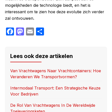
mogelijkheden die technologie biedt, en het is
interessant om te zien hoe deze evolutie zich verder
zal ontvouwen.
F
M
E
S
a
a
m
h
c
st
ail
ar
e
o
e
Lees ook deze artikelen
b
d
o
o
Van Vrachtwagens Naar Vrachtcontainers: Hoe
Veranderen We Transportvormen?
o
n
k
Intermodaal Transport: Een Strategische Keuze
Voor Bedrijven
De Rol Van Vrachtwagens In De Wereldwijde
Toeleveringsketen