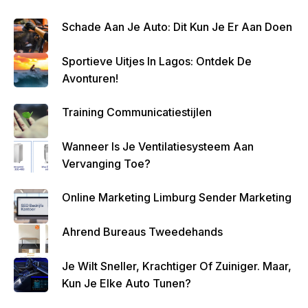
Is
Schade Aan Je Auto: Dit Kun Je Er Aan Doen
Belan
Grijk
Sportieve Uitjes In Lagos: Ontdek De
Om
Avonturen!
Zo
Altijd
Training Communicatiestijlen
Geld
Over
Wanneer Is Je Ventilatiesysteem Aan
Te
Vervanging Toe?
Houde
N
Online Marketing Limburg Sender Marketing
Ahrend Bureaus Tweedehands
Je Wilt Sneller, Krachtiger Of Zuiniger. Maar,
Kun Je Elke Auto Tunen?