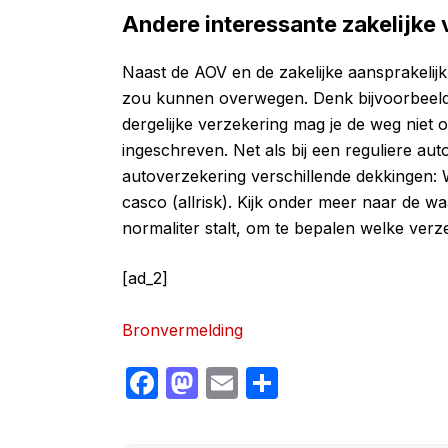
Andere interessante zakelijke
Naast de AOV en de zakelijke aansprakelijk
zou kunnen overwegen. Denk bijvoorbeeld 
dergelijke verzekering mag je de weg niet o
ingeschreven. Net als bij een reguliere aut
autoverzekering verschillende dekkingen:
casco (allrisk). Kijk onder meer naar de w
normaliter stalt, om te bepalen welke verz
[ad_2]
Bronvermelding
F
M
E
S
a
a
m
h
c
st
ail
ar