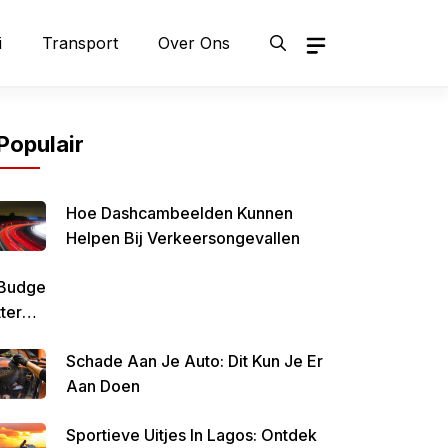
i
Transport
Over Ons
Populair
Hoe Dashcambeelden Kunnen
Helpen Bij Verkeersongevallen
Budge
Tteren
Is
Schade Aan Je Auto: Dit Kun Je Er
Belan
Aan Doen
Grijk
Om
Sportieve Uitjes In Lagos: Ontdek
Zo