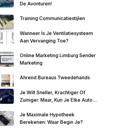
De Avonturen!
Altijd
Geld
Training Communicatiestijlen
Over
Te
Wanneer Is Je Ventilatiesysteem
Houde
Aan Vervanging Toe?
N
Online Marketing Limburg Sender
Marketing
Ahrend Bureaus Tweedehands
Je Wilt Sneller, Krachtiger Of
Zuiniger. Maar, Kun Je Elke Auto
Tunen?
Je Maximale Hypotheek
Berekenen: Waar Begin Je?