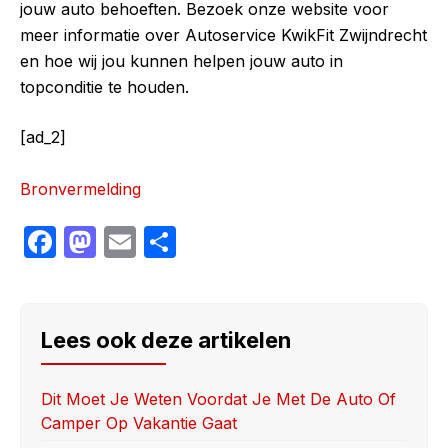
jouw auto behoeften. Bezoek onze website voor
meer informatie over Autoservice KwikFit Zwijndrecht
en hoe wij jou kunnen helpen jouw auto in
topconditie te houden.
[ad_2]
Bronvermelding
F
M
E
S
a
a
m
h
c
st
ail
ar
e
o
e
Lees ook deze artikelen
b
d
o
o
Dit Moet Je Weten Voordat Je Met De Auto Of
Camper Op Vakantie Gaat
o
n