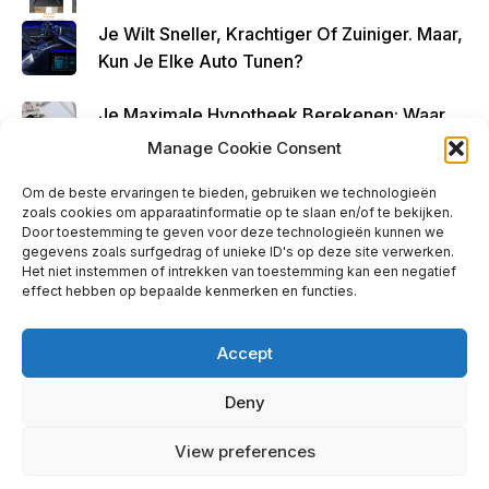
Je Wilt Sneller, Krachtiger Of Zuiniger. Maar,
Kun Je Elke Auto Tunen?
Je Maximale Hypotheek Berekenen: Waar
Begin Je?
Manage Cookie Consent
Om de beste ervaringen te bieden, gebruiken we technologieën
zoals cookies om apparaatinformatie op te slaan en/of te bekijken.
Door toestemming te geven voor deze technologieën kunnen we
gegevens zoals surfgedrag of unieke ID's op deze site verwerken.
Ads - Before Footer
Het niet instemmen of intrekken van toestemming kan een negatief
effect hebben op bepaalde kenmerken en functies.
Accept
Deny
info@taxibuter.nl | © 2026 taxibuter.nl
View preferences
Privacy Policy
|
Contact