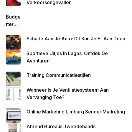
Verkeersongevallen
Budge
Tteren
Is
Schade Aan Je Auto: Dit Kun Je Er Aan Doen
Belan
Grijk
Sportieve Uitjes In Lagos: Ontdek De
Om
Avonturen!
Zo
Altijd
Training Communicatiestijlen
Geld
Over
Wanneer Is Je Ventilatiesysteem Aan
Te
Vervanging Toe?
Houde
N
Online Marketing Limburg Sender Marketing
Ahrend Bureaus Tweedehands