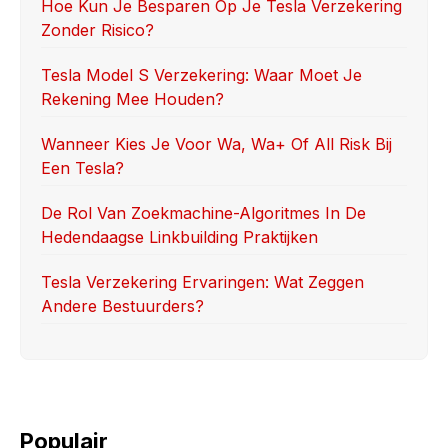
o
o
Hoe Kun Je Besparen Op Je Tesla Verzekering
Zonder Risico?
o
n
k
Tesla Model S Verzekering: Waar Moet Je
Rekening Mee Houden?
Wanneer Kies Je Voor Wa, Wa+ Of All Risk Bij
Een Tesla?
De Rol Van Zoekmachine-Algoritmes In De
Hedendaagse Linkbuilding Praktijken
Tesla Verzekering Ervaringen: Wat Zeggen
Andere Bestuurders?
Populair