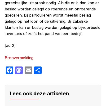
gerechtelijke uitspraak nodig. Als die er is dan kan er
beslag worden gelegd op roerende en onroerende
goederen. Bij particulieren wordt meestal beslag
gelegd op het loon of de uitkering. Bij zakelijke
klanten kan er beslag worden gelegd op bijvoorbeeld
inventaris of zelfs het pand van een bedrijf.
[ad_2]
Bronvermelding
F
M
E
S
a
a
m
h
c
st
ail
ar
e
o
e
Lees ook deze artikelen
b
d