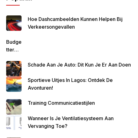
Hoe Dashcambeelden Kunnen Helpen Bij
Verkeersongevallen
Budge
Tteren
Is
Schade Aan Je Auto: Dit Kun Je Er Aan Doen
Belan
Grijk
Sportieve Uitjes In Lagos: Ontdek De
Om
Avonturen!
Zo
Altijd
Training Communicatiestijlen
Geld
Over
Wanneer Is Je Ventilatiesysteem Aan
Te
Vervanging Toe?
Houde
N