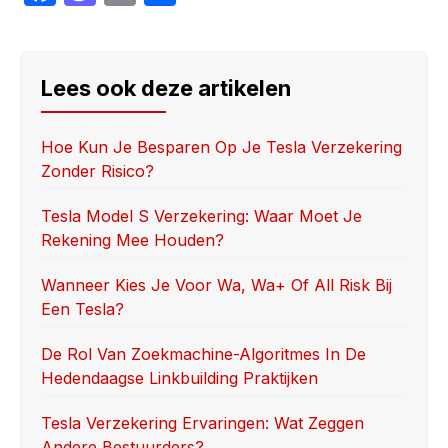
a
a
m
h
c
st
ail
ar
e
o
e
Lees ook deze artikelen
b
d
o
o
Hoe Kun Je Besparen Op Je Tesla Verzekering
Zonder Risico?
o
n
k
Tesla Model S Verzekering: Waar Moet Je
Rekening Mee Houden?
Wanneer Kies Je Voor Wa, Wa+ Of All Risk Bij
Een Tesla?
De Rol Van Zoekmachine-Algoritmes In De
Hedendaagse Linkbuilding Praktijken
Tesla Verzekering Ervaringen: Wat Zeggen
Andere Bestuurders?