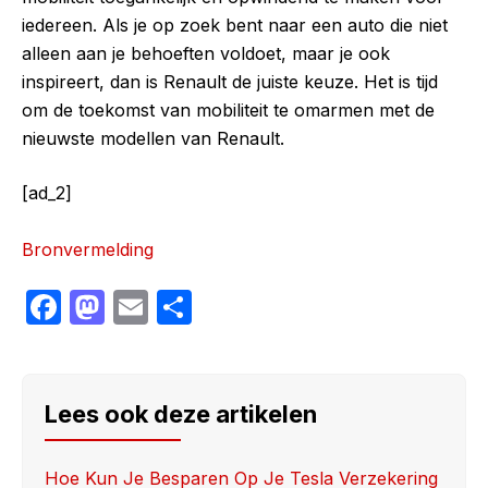
iedereen. Als je op zoek bent naar een auto die niet
alleen aan je behoeften voldoet, maar je ook
inspireert, dan is Renault de juiste keuze. Het is tijd
om de toekomst van mobiliteit te omarmen met de
nieuwste modellen van Renault.
[ad_2]
Bronvermelding
F
M
E
S
a
a
m
h
c
st
ail
ar
e
o
e
Lees ook deze artikelen
b
d
o
o
Hoe Kun Je Besparen Op Je Tesla Verzekering