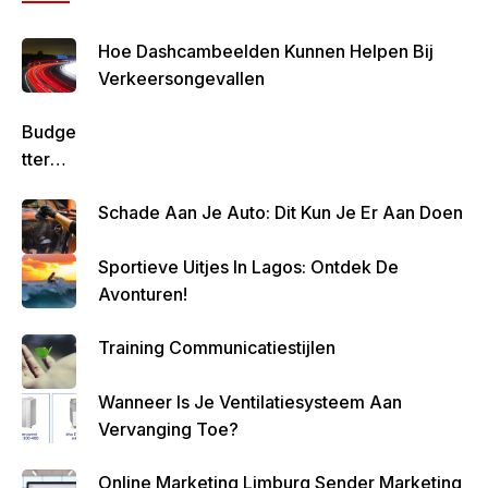
Hoe Dashcambeelden Kunnen Helpen Bij
Verkeersongevallen
Budge
Tteren
Is
Schade Aan Je Auto: Dit Kun Je Er Aan Doen
Belan
Grijk
Sportieve Uitjes In Lagos: Ontdek De
Om
Avonturen!
Zo
Altijd
Training Communicatiestijlen
Geld
Over
Wanneer Is Je Ventilatiesysteem Aan
Te
Vervanging Toe?
Houde
N
Online Marketing Limburg Sender Marketing