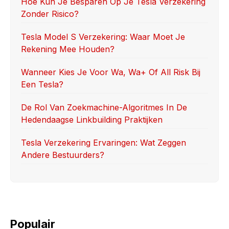
o
o
Hoe Kun Je Besparen Op Je Tesla Verzekering
Zonder Risico?
o
n
k
Tesla Model S Verzekering: Waar Moet Je
Rekening Mee Houden?
Wanneer Kies Je Voor Wa, Wa+ Of All Risk Bij
Een Tesla?
De Rol Van Zoekmachine-Algoritmes In De
Hedendaagse Linkbuilding Praktijken
Tesla Verzekering Ervaringen: Wat Zeggen
Andere Bestuurders?
Populair