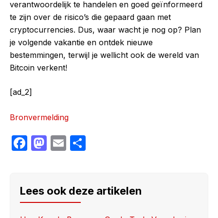
verantwoordelijk te handelen en goed geïnformeerd
te zijn over de risico’s die gepaard gaan met
cryptocurrencies. Dus, waar wacht je nog op? Plan
je volgende vakantie en ontdek nieuwe
bestemmingen, terwijl je wellicht ook de wereld van
Bitcoin verkent!
[ad_2]
Bronvermelding
F
M
E
S
a
a
m
h
c
st
ail
ar
e
o
e
Lees ook deze artikelen
b
d