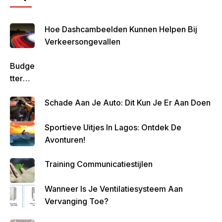
Hoe Dashcambeelden Kunnen Helpen Bij
Verkeersongevallen
Budge
Tteren
Is
Schade Aan Je Auto: Dit Kun Je Er Aan Doen
Belan
Grijk
Sportieve Uitjes In Lagos: Ontdek De
Om
Avonturen!
Zo
Altijd
Training Communicatiestijlen
Geld
Over
Wanneer Is Je Ventilatiesysteem Aan
Te
Vervanging Toe?
Houde
N