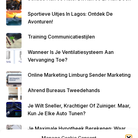
Grijk
Sportieve Uitjes In Lagos: Ontdek De
Om
Avonturen!
Zo
Altijd
Training Communicatiestijlen
Geld
Over
Wanneer Is Je Ventilatiesysteem Aan
Te
Vervanging Toe?
Houde
N
Online Marketing Limburg Sender Marketing
Ahrend Bureaus Tweedehands
Je Wilt Sneller, Krachtiger Of Zuiniger. Maar,
Kun Je Elke Auto Tunen?
Je Maximale Hypotheek Berekenen: Waar
Begin Je?
Manage Cookie Consent