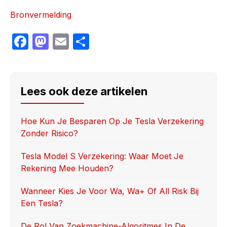
Bronvermelding
F
M
E
S
a
a
m
h
c
st
ail
ar
e
o
e
Lees ook deze artikelen
b
d
o
o
Hoe Kun Je Besparen Op Je Tesla Verzekering
Zonder Risico?
o
n
k
Tesla Model S Verzekering: Waar Moet Je
Rekening Mee Houden?
Wanneer Kies Je Voor Wa, Wa+ Of All Risk Bij
Een Tesla?
De Rol Van Zoekmachine-Algoritmes In De