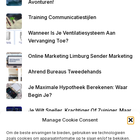
Avonturen!
Zo
Altijd
Training Communicatiestijlen
Geld
Over
Wanneer Is Je Ventilatiesysteem Aan
Te
Vervanging Toe?
Houde
N
Online Marketing Limburg Sender Marketing
Ahrend Bureaus Tweedehands
Je Maximale Hypotheek Berekenen: Waar
Begin Je?
Je Wilt Sneller, Krachtiger Of Zuiniger. Maar,
Kun Je Elke Auto Tunen?
Manage Cookie Consent
Om de beste ervaringen te bieden, gebruiken we technologieën
zoals cookies om apparaatinformatie op te slaan en/of te bekijken.