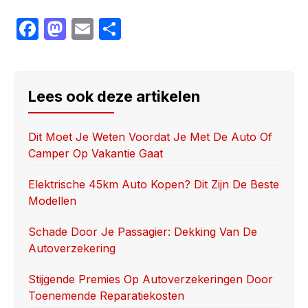
F
M
E
S
a
a
m
h
c
st
ail
ar
e
o
e
Lees ook deze artikelen
b
d
o
o
Dit Moet Je Weten Voordat Je Met De Auto Of
Camper Op Vakantie Gaat
o
n
k
Elektrische 45km Auto Kopen? Dit Zijn De Beste
Modellen
Schade Door Je Passagier: Dekking Van De
Autoverzekering
Stijgende Premies Op Autoverzekeringen Door
Toenemende Reparatiekosten