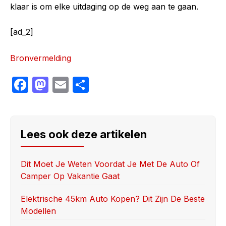
klaar is om elke uitdaging op de weg aan te gaan.
[ad_2]
Bronvermelding
F
M
E
S
a
a
m
h
c
st
ail
ar
e
o
e
Lees ook deze artikelen
b
d
o
o
Dit Moet Je Weten Voordat Je Met De Auto Of
Camper Op Vakantie Gaat
o
n
k
Elektrische 45km Auto Kopen? Dit Zijn De Beste
Modellen