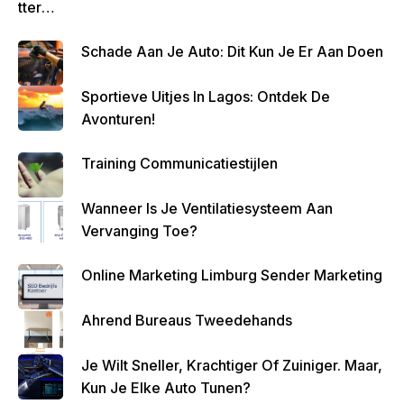
Tteren
Is
Schade Aan Je Auto: Dit Kun Je Er Aan Doen
Belan
Grijk
Sportieve Uitjes In Lagos: Ontdek De
Om
Avonturen!
Zo
Altijd
Training Communicatiestijlen
Geld
Over
Wanneer Is Je Ventilatiesysteem Aan
Te
Vervanging Toe?
Houde
N
Online Marketing Limburg Sender Marketing
Ahrend Bureaus Tweedehands
Je Wilt Sneller, Krachtiger Of Zuiniger. Maar,
Kun Je Elke Auto Tunen?