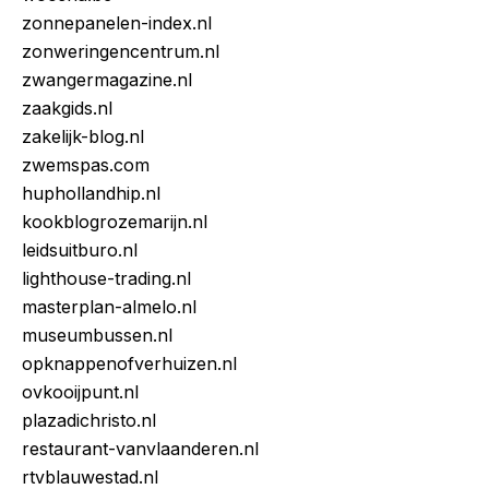
zonnepanelen-index.nl
zonweringencentrum.nl
zwangermagazine.nl
zaakgids.nl
zakelijk-blog.nl
zwemspas.com
huphollandhip.nl
kookblogrozemarijn.nl
leidsuitburo.nl
lighthouse-trading.nl
masterplan-almelo.nl
museumbussen.nl
opknappenofverhuizen.nl
ovkooijpunt.nl
plazadichristo.nl
restaurant-vanvlaanderen.nl
rtvblauwestad.nl