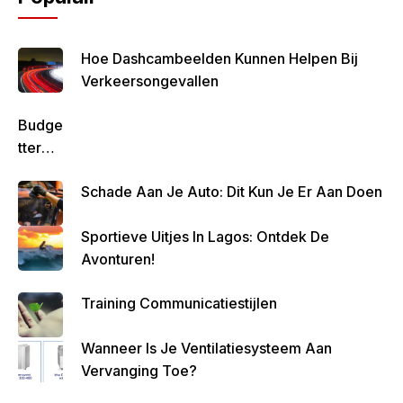
Hoe Dashcambeelden Kunnen Helpen Bij
Verkeersongevallen
Budge
Tteren
Is
Schade Aan Je Auto: Dit Kun Je Er Aan Doen
Belan
Grijk
Sportieve Uitjes In Lagos: Ontdek De
Om
Avonturen!
Zo
Altijd
Training Communicatiestijlen
Geld
Over
Wanneer Is Je Ventilatiesysteem Aan
Te
Vervanging Toe?
Houde
N