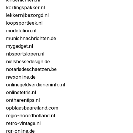
kortingspakker.nl
lekkernijbezorgd.nl
loopsportleek.nl
modelution.nl
munichnachrichten.de
mygadget.nl
nbsportslopen.nl
nielshessedesign.de
notarisdeschaetzen.be
nwxonline.de
onlinegeldverdieneninfo.nl
onlinetetris.nl
ontharentips.nl
opblaasbaareiland.com
regio-noordholland.nl
retro-vintage.nl
rgr-online.de