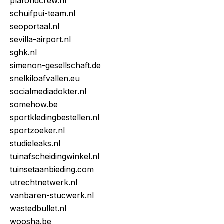
plafondcrew.nl
schuifpui-team.nl
seoportaal.nl
sevilla-airport.nl
sghk.nl
simenon-gesellschaft.de
snelkiloafvallen.eu
socialmediadokter.nl
somehow.be
sportkledingbestellen.nl
sportzoeker.nl
studieleaks.nl
tuinafscheidingwinkel.nl
tuinsetaanbieding.com
utrechtnetwerk.nl
vanbaren-stucwerk.nl
wastedbullet.nl
woosha.be