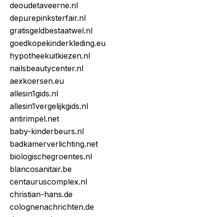
deoudetaveerne.nl
depurepinksterfair.nl
gratisgeldbestaatwel.nl
goedkopekinderkleding.eu
hypotheekuitkiezen.nl
nailsbeautycenter.nl
aexkoersen.eu
allesin1gids.nl
allesin1vergelijkgids.nl
antirimpel.net
baby-kinderbeurs.nl
badkamerverlichting.net
biologischegroentes.nl
blancosanitair.be
centauruscomplex.nl
christian-hans.de
colognenachrichten.de