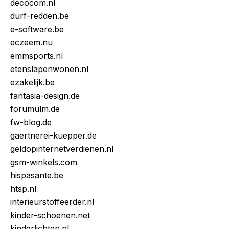
decocom.nl
durf-redden.be
e-software.be
eczeem.nu
emmsports.nl
etenslapenwonen.nl
ezakelijk.be
fantasia-design.de
forumulm.de
fw-blog.de
gaertnerei-kuepper.de
geldopinternetverdienen.nl
gsm-winkels.com
hispasante.be
htsp.nl
interieurstoffeerder.nl
kinder-schoenen.net
kinderlichten.nl