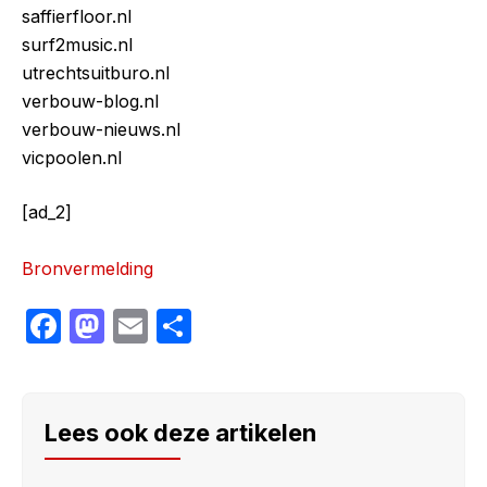
saffierfloor.nl
surf2music.nl
utrechtsuitburo.nl
verbouw-blog.nl
verbouw-nieuws.nl
vicpoolen.nl
[ad_2]
Bronvermelding
F
M
E
S
a
a
m
h
c
st
ail
ar
e
o
e
Lees ook deze artikelen
b
d