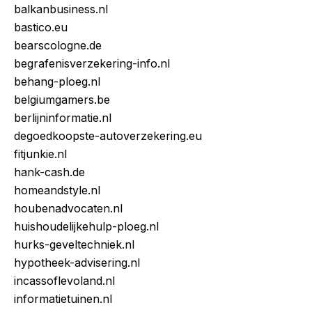
balkanbusiness.nl
bastico.eu
bearscologne.de
begrafenisverzekering-info.nl
behang-ploeg.nl
belgiumgamers.be
berlijninformatie.nl
degoedkoopste-autoverzekering.eu
fitjunkie.nl
hank-cash.de
homeandstyle.nl
houbenadvocaten.nl
huishoudelijkehulp-ploeg.nl
hurks-geveltechniek.nl
hypotheek-advisering.nl
incassoflevoland.nl
informatietuinen.nl