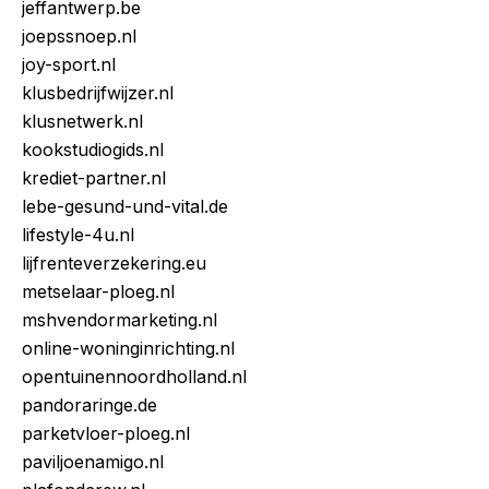
jeffantwerp.be
joepssnoep.nl
joy-sport.nl
klusbedrijfwijzer.nl
klusnetwerk.nl
kookstudiogids.nl
krediet-partner.nl
lebe-gesund-und-vital.de
lifestyle-4u.nl
lijfrenteverzekering.eu
metselaar-ploeg.nl
mshvendormarketing.nl
online-woninginrichting.nl
opentuinennoordholland.nl
pandoraringe.de
parketvloer-ploeg.nl
paviljoenamigo.nl