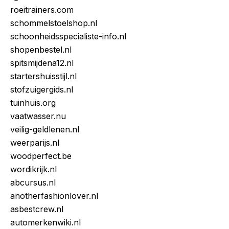
roeitrainers.com
schommelstoelshop.nl
schoonheidsspecialiste-info.nl
shopenbestel.nl
spitsmijdena12.nl
startershuisstijl.nl
stofzuigergids.nl
tuinhuis.org
vaatwasser.nu
veilig-geldlenen.nl
weerparijs.nl
woodperfect.be
wordikrijk.nl
abcursus.nl
anotherfashionlover.nl
asbestcrew.nl
automerkenwiki.nl