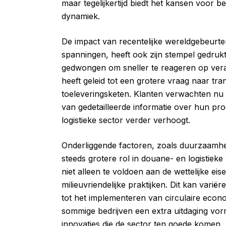
maar tegelijkertijd biedt het kansen voor b
dynamiek.
De impact van recentelijke wereldgebeurte
spanningen, heeft ook zijn stempel gedruk
gedwongen om sneller te reageren op veran
heeft geleid tot een grotere vraag naar tra
toeleveringsketen. Klanten verwachten nu
van gedetailleerde informatie over hun p
logistieke sector verder verhoogt.
Onderliggende factoren, zoals duurzaamhei
steeds grotere rol in douane- en logistie
niet alleen te voldoen aan de wettelijke ei
milieuvriendelijke praktijken. Dit kan var
tot het implementeren van circulaire econo
sommige bedrijven een extra uitdaging vo
innovaties die de sector ten goede komen.