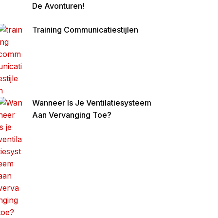
De Avonturen!
Altijd
Geld
Training Communicatiestijlen
Over
Te
Houde
N
Wanneer Is Je Ventilatiesysteem
Aan Vervanging Toe?