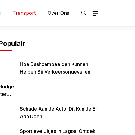
i
Transport
Over Ons
Populair
Hoe Dashcambeelden Kunnen
Helpen Bij Verkeersongevallen
Budge
Tteren
Is
Schade Aan Je Auto: Dit Kun Je Er
Belan
Aan Doen
Grijk
Om
Sportieve Uitjes In Lagos: Ontdek
Zo