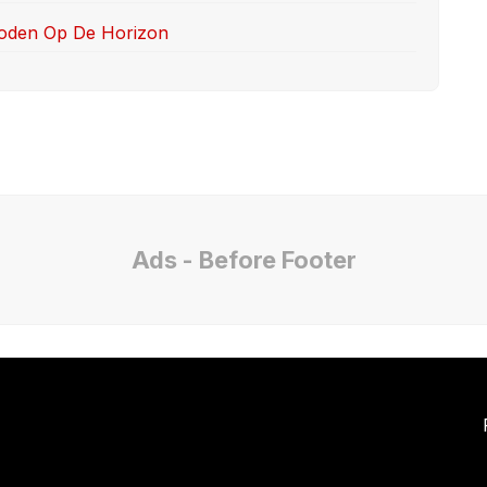
hoden Op De Horizon
Ads - Before Footer