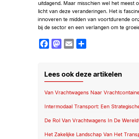
uitdagend. Maar misschien wel het meest op
licht van deze veranderingen. Het is fasci
innoveren te midden van voortdurende onze
bij de sector en een verlangen om te groei
F
M
E
S
a
a
m
h
c
st
ail
ar
e
o
e
Lees ook deze artikelen
b
d
o
o
Van Vrachtwagens Naar Vrachtcontain
o
n
Intermodaal Transport: Een Strategisch
k
De Rol Van Vrachtwagens In De Wereldw
Het Zakelijke Landschap Van Het Trans