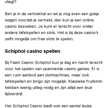
vliegt?
Ben je in de vertrekhal en wil je nog even een gokje
wagen voordat je vertrekt, dan kun je een online
casino bezoeken. Je kunt er terecht voor onder
andere tafelspellen en slots. Het is bij deze casino’s
zelfs mogelijk om free slots te spelen.
Schiphol casino spellen
Bij Flash Casino Schiphol kun je dag en nacht terecht
voor het spelen van spannende casino games. Er is
een ruim aanbod aan slotmachines, maar ook
tafelspellen en bingo zijn mogelijk. Klassieke fruitslots
hebben weinig uitleg nodig en zijn altijd een leuk
tijdverdrijf.
Het Schiphol Casino biedt ook een aantal leuke