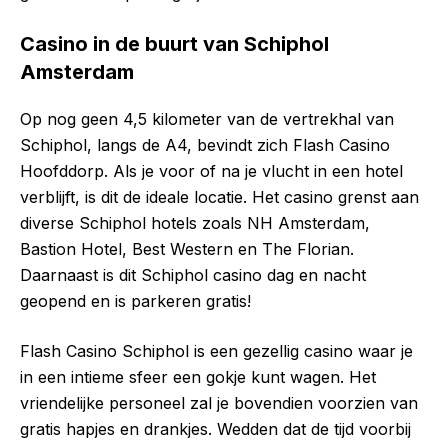
Casino in de buurt van Schiphol
Amsterdam
Op nog geen 4,5 kilometer van de vertrekhal van
Schiphol, langs de A4, bevindt zich Flash Casino
Hoofddorp. Als je voor of na je vlucht in een hotel
verblijft, is dit de ideale locatie. Het casino grenst aan
diverse Schiphol hotels zoals NH Amsterdam,
Bastion Hotel, Best Western en The Florian.
Daarnaast is dit Schiphol casino dag en nacht
geopend en is parkeren gratis!
Flash Casino Schiphol is een gezellig casino waar je
in een intieme sfeer een gokje kunt wagen. Het
vriendelijke personeel zal je bovendien voorzien van
gratis hapjes en drankjes. Wedden dat de tijd voorbij