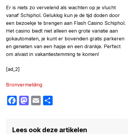
Er is niets zo vervelend als wachten op je vlucht
vanaf Schiphol. Gelukkig kun je de tijd doden door
een bezoekje te brengen aan Flash Casino Schiphol.
Het casino biedt niet alleen een grote variatie aan
gokautomaten, je kunt er bovendien gratis parkeren
en genieten van een hapje en een drankje. Perfect
om alvast in vakantiestemming te komen!
[ad_2]
Bronvermelding
F
M
E
S
a
a
m
h
c
st
ail
ar
e
o
e
Lees ook deze artikelen