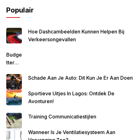
Populair
Hoe Dashcambeelden Kunnen Helpen Bij
Verkeersongevallen
Budge
Tteren
Is
Schade Aan Je Auto: Dit Kun Je Er Aan Doen
Belan
Grijk
Sportieve Uitjes In Lagos: Ontdek De
Om
Avonturen!
Zo
Altijd
Training Communicatiestijlen
Geld
Over
Wanneer Is Je Ventilatiesysteem Aan
Te