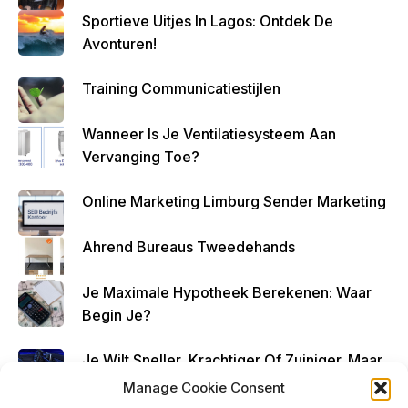
Sportieve Uitjes In Lagos: Ontdek De
Om
Avonturen!
Zo
Altijd
Training Communicatiestijlen
Geld
Over
Wanneer Is Je Ventilatiesysteem Aan
Te
Vervanging Toe?
Houde
N
Online Marketing Limburg Sender Marketing
Ahrend Bureaus Tweedehands
Je Maximale Hypotheek Berekenen: Waar
Begin Je?
Je Wilt Sneller, Krachtiger Of Zuiniger. Maar,
Kun Je Elke Auto Tunen?
Manage Cookie Consent