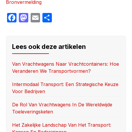
Bronvermelding
F
M
E
S
a
a
m
h
c
st
ail
ar
e
o
e
Lees ook deze artikelen
b
d
o
o
Van Vrachtwagens Naar Vrachtcontainers: Hoe
Veranderen We Transportvormen?
o
n
k
Intermodaal Transport: Een Strategische Keuze
Voor Bedrijven
De Rol Van Vrachtwagens In De Wereldwijde
Toeleveringsketen
Het Zakelijke Landschap Van Het Transport:
Kansen En Bedreigingen