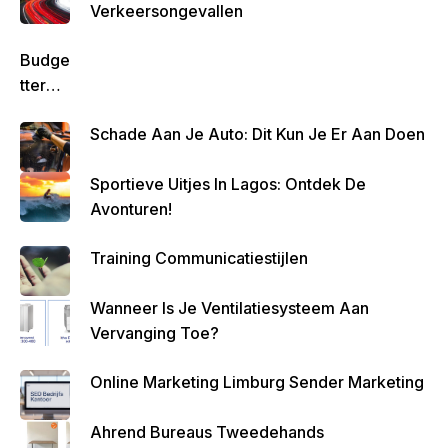
Verkeersongevallen
Budge
Tteren
Is
Schade Aan Je Auto: Dit Kun Je Er Aan Doen
Belan
Grijk
Sportieve Uitjes In Lagos: Ontdek De
Om
Avonturen!
Zo
Altijd
Training Communicatiestijlen
Geld
Over
Wanneer Is Je Ventilatiesysteem Aan
Te
Vervanging Toe?
Houde
N
Online Marketing Limburg Sender Marketing
Ahrend Bureaus Tweedehands