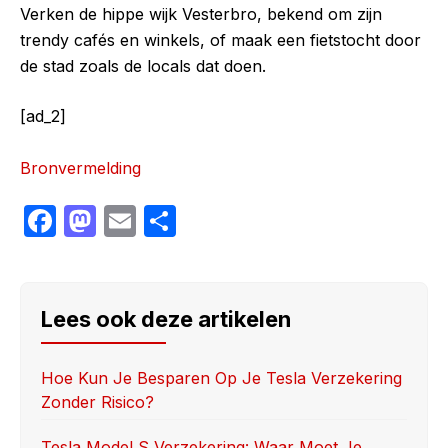
Verken de hippe wijk Vesterbro, bekend om zijn
trendy cafés en winkels, of maak een fietstocht door
de stad zoals de locals dat doen.
[ad_2]
Bronvermelding
F
M
E
S
a
a
m
h
c
st
ail
ar
e
o
e
Lees ook deze artikelen
b
d
o
o
Hoe Kun Je Besparen Op Je Tesla Verzekering
Zonder Risico?
o
n
k
Tesla Model S Verzekering: Waar Moet Je