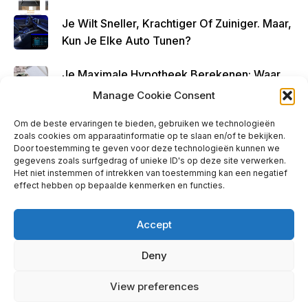
Je Wilt Sneller, Krachtiger Of Zuiniger. Maar,
Kun Je Elke Auto Tunen?
Je Maximale Hypotheek Berekenen: Waar
Begin Je?
Manage Cookie Consent
Om de beste ervaringen te bieden, gebruiken we technologieën
zoals cookies om apparaatinformatie op te slaan en/of te bekijken.
Door toestemming te geven voor deze technologieën kunnen we
gegevens zoals surfgedrag of unieke ID's op deze site verwerken.
Ads - Before Footer
Het niet instemmen of intrekken van toestemming kan een negatief
effect hebben op bepaalde kenmerken en functies.
Accept
Deny
info@taxibuter.nl | © 2026 taxibuter.nl
View preferences
Privacy Policy
|
Contact